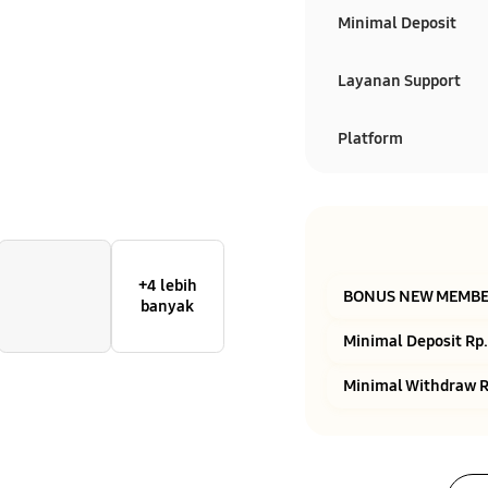
Minimal Deposit
Layanan Support
Platform
+4 lebih
BONUS NEW MEMBE
banyak
Minimal Deposit Rp.
Minimal Withdraw 