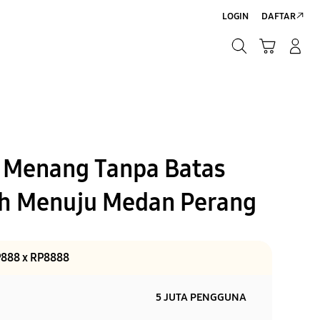
LOGIN
DAFTAR
Cari
Troli
Login/Sign-Up
Cari
 Menang Tanpa Batas
ah Menuju Medan Perang
888 x RP8888
5 JUTA PENGGUNA