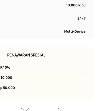
10.000 Ribu
24/7
Multi-Device
PENAWARAN SPESIAL
R 10%
 10.000
Rp 50.000