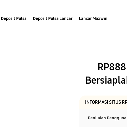
 Deposit Pulsa
Deposit Pulsa Lancar
Lancar Maxwin
RP888
Bersiapl
INFORMASI SITUS RP
Penilaian Pengguna